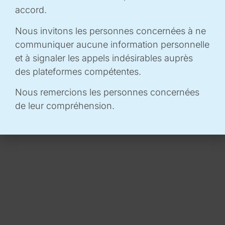
Géométhane
accord.
Geostock
Nous invitons les personnes concernées à ne
GRTgaz
communiquer aucune information personnelle
IFP Energies nouvelles (IFPEN)
et à signaler les appels indésirables auprès
Ineris
des plateformes compétentes.
Mines Paris PSL
Nous remercions les personnes concernées
de leur compréhension.
« Le projet est soutenu par le Clean Hydrogen