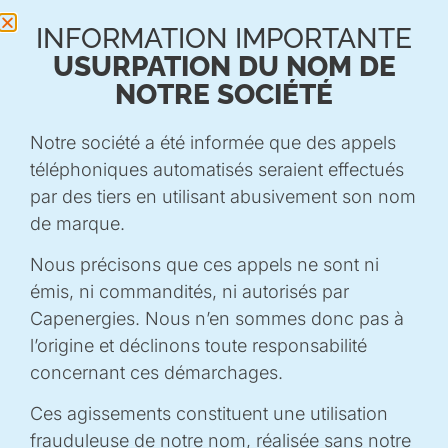
la chaîne de valeur européenne de l’hydrogène.
INFORMATION IMPORTANTE
Le pôle coordonne la communication, la
USURPATION DU NOM DE
dissémination du projet et l’exploitation des
NOTRE SOCIÉTÉ
résultats.
Notre société a été informée que des appels
téléphoniques automatisés seraient effectués
LES PARTENAIRES
par des tiers en utilisant abusivement son nom
de marque.
Coordinateur: Storengy
Nous précisons que ces appels ne sont ni
Armines
émis, ni commandités, ni autorisés par
Artelys
Capenergies. Nous n’en sommes donc pas à
Axens
l’origine et déclinons toute responsabilité
Capenergies
concernant ces démarchages.
ECO-MED
Enagás
Ces agissements constituent une utilisation
ESK GmbH
frauduleuse de notre nom, réalisée sans notre