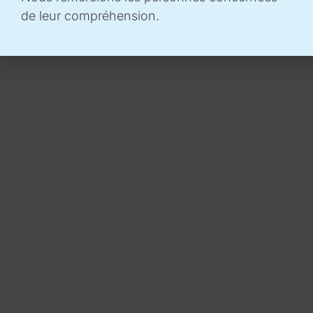
de leur compréhension.
PRÉCÉDENT
SUIVANT
HIOT
INTERNET OF CHARGING
ESPACE MÉDIAS
Accéder à l'espace médias
SUIVEZ-NOUS
CONTACT
Technopôle de l’Environnement Arbois-Méditerranée
Bâtiment Henri Poincaré Domaine Petit Arbois
Avenue Louis Philibert – CS 30658
13547 Aix en Provence Cedex