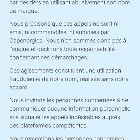
BIOPILES H2/O2
par des tiers en utilisant abusivement son nom
de marque.
Les biopiles enzymatiques H2/O2 sont considérés
comme des procédés « verts » de production
Nous précisons que ces appels ne sont ni
d’électricité car celles-ci sont susceptibles de remplacer
émis, ni commandités, ni autorisés par
les catalyseurs au platine, par des enzymes au sein de
Capenergies. Nous n’en sommes donc pas à
piles à combustible. Le projet ENZYMOR vise à étudier
l’origine et déclinons toute responsabilité
les mécanismes moléculaires qui contrôlent l’efficacité
concernant ces démarchages.
de ces enzymes et associera à cette fin des
Ces agissements constituent une utilisation
électrochimistes, des spectroscopistes et des
frauduleuse de notre nom, réalisée sans notre
modélisateurs.
accord.
Nous invitons les personnes concernées à ne
EN SAVOIR +
communiquer aucune information personnelle
et à signaler les appels indésirables auprès
des plateformes compétentes.
Nous remercions les personnes concernées