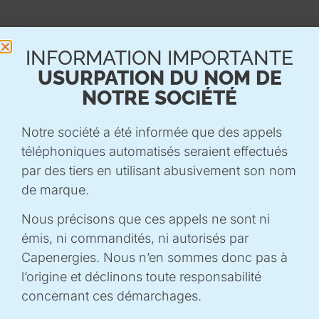
INFORMATION IMPORTANTE
BIOECO-CATALYSE
USURPATION DU NOM DE
NOTRE SOCIÉTÉ
PLATEFORME TECHNOLOGIQUE 3PE (INRAE-AMU)
Notre société a été informée que des appels
(13)
téléphoniques automatisés seraient effectués
2025
par des tiers en utilisant abusivement son nom
Bioénergies
,
projet labellisé
de marque.
Nous précisons que ces appels ne sont ni
émis, ni commandités, ni autorisés par
PRODUCTION DE BIOCATALYSEURS POUR
Capenergies. Nous n’en sommes donc pas à
LES BIOÉNERGIES ET LA BIOÉCONOMIE
l’origine et déclinons toute responsabilité
concernant ces démarchages.
Les biocatalyseurs, enzymes qui accélèrent les réactions