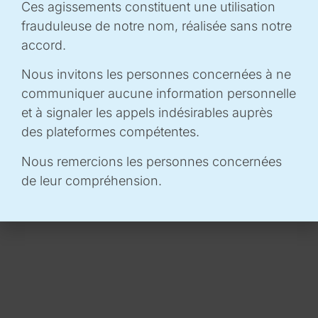
chimiques dans les systèmes biologiques, représentent
Ces agissements constituent une utilisation
un enjeu majeur pour le développement des bioénergies
frauduleuse de notre nom, réalisée sans notre
et de la bioéconomie circulaire puisque certains
accord.
biocatalyseurs permettent de valoriser des substrats
Nous invitons les personnes concernées à ne
difficiles à dégrader, que l’on retrouve notamment dans
communiquer aucune information personnelle
les co-produits de la foresterie, de l’agriculture et de
et à signaler les appels indésirables auprès
l’agroalimentaire.
des plateformes compétentes.
Le projet vise à mettre en place une plate-forme
expérimentale pour identifier, caractériser et produire
Nous remercions les personnes concernées
des biocatalyseurs enzymatiques efficaces à destination
de leur compréhension.
des filières des bioénergies et de la chimie verte.
EN SAVOIR +