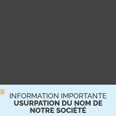
TREILLESOL
INFORMATION IMPORTANTE
CPM FUTURE (92)
USURPATION DU NOM DE
2019
NOTRE SOCIÉTÉ
Solaire
,
Projet financé