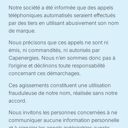
Notre société a été informée que des appels
téléphoniques automatisés seraient effectués
PHOTOVOLTAÏSME ET VITICULTURE
par des tiers en utilisant abusivement son nom
de marque.
L’ensoleillement intensifié, dû au changement climatique,
Nous précisons que ces appels ne sont ni
va affecter la qualité et le rendement des cultures en
émis, ni commandités, ni autorisés par
l’absence de modification des configurations
Capenergies. Nous n’en sommes donc pas à
d’exploitation. Dans ce contexte, ce projet vise à
l’origine et déclinons toute responsabilité
démontrer l’impact positif des nouvelles technologies
concernant ces démarchages.
photovoltaïques sur l’agriculture viticole plein champ.
Ces agissements constituent une utilisation
Le projet prévoit l’installation d’une centrale agrivoltaïque
frauduleuse de notre nom, réalisée sans notre
de 2,54 MWc, dont la production sera injectée dans le
accord.
réseau, équipée d’une technologie de trackers 3D bi-
faciaux capable de réaliser un ombrage adapté des
Nous invitons les personnes concernées à ne
vignes et de maximiser la production d’énergie.
communiquer aucune information personnelle
et à signaler les appels indésirables auprès